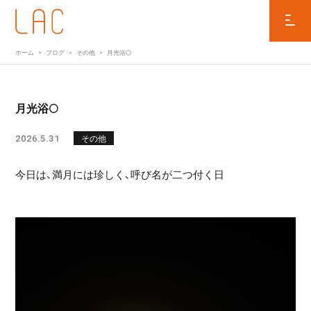
ホーム
ブログ
その他
月光浴🌕
月光浴🌕
2026.5.31
その他
今日は、満月には珍しく、呼び名が二つ付く日