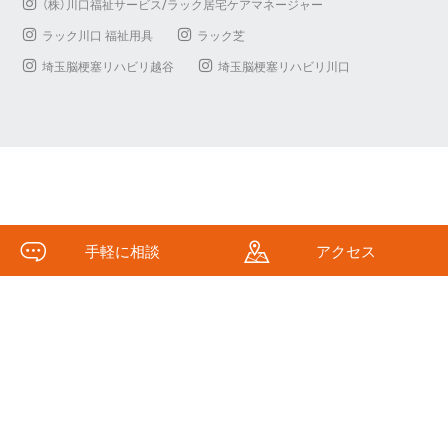
（株）川口福祉サービス/ラック居宅ケアマネージャー
ラック川口 福祉用具
ラック芝
埼玉脳梗塞リハビリ越谷
埼玉脳梗塞リハビリ川口
手軽に相談
アクセス
(c)Kawaguchi Fukushi All Rights Reserved.