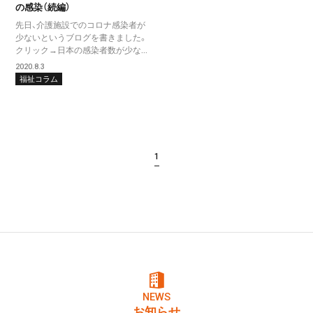
の感染（続編）
先日、介護施設でのコロナ感染者が
少ないというブログを書きました。
クリック→日本の感染者数が少な...
2020.8.3
福祉コラム
1
NEWS
お知らせ