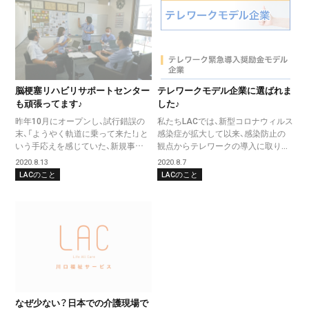
脳梗塞リハビリサポートセンター
テレワークモデル企業に選ばれま
も頑張ってます♪
した♪
昨年10月にオープンし、試行錯誤の
私たちLACでは、新型コロナウィルス
末、「ようやく軌道に乗って来た！」と
感染症が拡大して以来、感染防止の
いう手応えを感じていた、新規事…
観点からテレワークの導入に取り...
2020.8.13
2020.8.7
LACのこと
LACのこと
なぜ少ない？日本での介護現場で