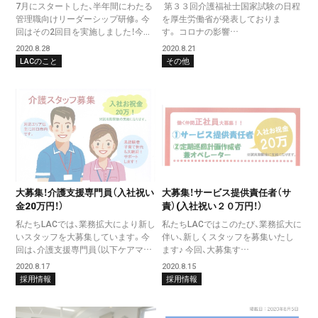
7月にスタートした、半年間にわたる
第３３回介護福祉士国家試験の日程
管理職向けリーダーシップ研修。今
を厚生労働省が発表しておりま
回はその2回目を実施しました！今...
す。 コロナの影響…
2020.8.28
2020.8.21
LACのこと
その他
大募集！介護支援専門員（入社祝い
大募集！サービス提供責任者（サ
金20万円！）
責）(入社祝い２０万円！）
私たちLACでは、業務拡大により新し
私たちLACではこのたび、業務拡大に
いスタッフを大募集しています。今
伴い、新しくスタッフを募集いたし
回は、介護支援専門員（以下ケアマ…
ます♪ 今回、大募集す…
2020.8.17
2020.8.15
採用情報
採用情報