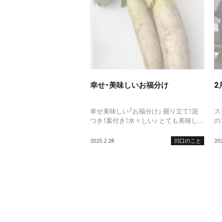
幸せ・美味しいお福分け
2
幸せ美味しい「お福分け」 掘り立て！泥
ス
つき！葉付き！水々しい♪ とても美味し...
の
2025.2.28
川口のこと
202