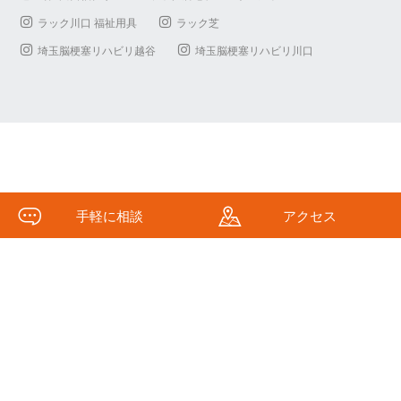
ラック川口 福祉用具
ラック芝
埼玉脳梗塞リハビリ越谷
埼玉脳梗塞リハビリ川口
手軽に相談
アクセス
(c)Kawaguchi Fukushi All Rights Reserved.