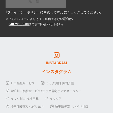
「プライバシーポリシーに同意します。」にチェックしてください。
※
上記のフォームよりうまく送信できない場合は、
048-228-0500
までお問い合わせ下さい。
INSTAGRAM
インスタグラム
川口福祉サービス
ラック川口 訪問介護
（株）川口福祉サービス/ラック居宅ケアマネージャー
ラック川口 福祉用具
ラック芝
埼玉脳梗塞リハビリ越谷
埼玉脳梗塞リハビリ川口