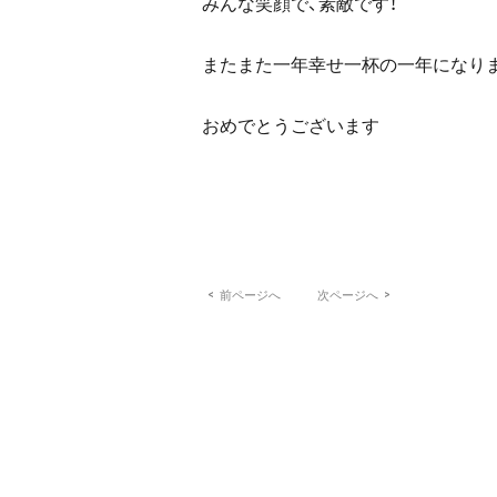
みんな笑顔で、素敵です！
またまた一年幸せ一杯の一年になりま
おめでとうございます
<
前ページへ
次ページへ
>