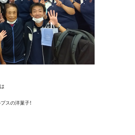
は
プスの洋菓子！