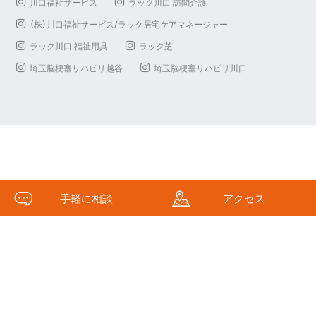
川口福祉サービス
ラック川口 訪問介護
（株）川口福祉サービス/ラック居宅ケアマネージャー
ラック川口 福祉用具
ラック芝
埼玉脳梗塞リハビリ越谷
埼玉脳梗塞リハビリ川口
手軽に相談
アクセス
(c)Kawaguchi Fukushi All Rights Reserved.