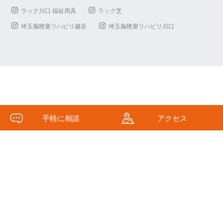
ラック川口 福祉用具
ラック芝
埼玉脳梗塞リハビリ越谷
埼玉脳梗塞リハビリ川口
手軽に相談
アクセス
(c)Kawaguchi Fukushi All Rights Reserved.